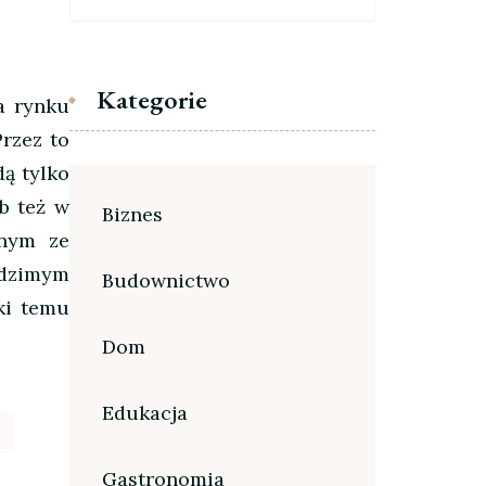
Kategorie
a rynku
rzez to
dą tylko
ub też w
Biznes
dnym ze
odzimym
Budownictwo
ki temu
Dom
Edukacja
Gastronomia