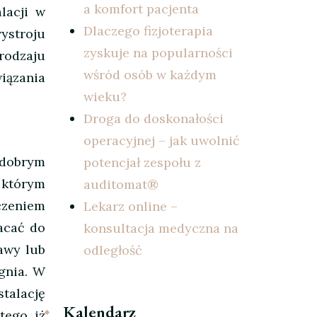
a komfort pacjenta
lacji w
Dlaczego fizjoterapia
ystroju
zyskuje na popularności
rodzaju
wśród osób w każdym
ązania
wieku?
Droga do doskonałości
operacyjnej – jak uwolnić
 dobrym
potencjał zespołu z
 którym
auditomat®
zeniem
Lekarz online –
acać do
konsultacja medyczna na
awy lub
odległość
gnia. W
talację
Kalendarz
tego, iż