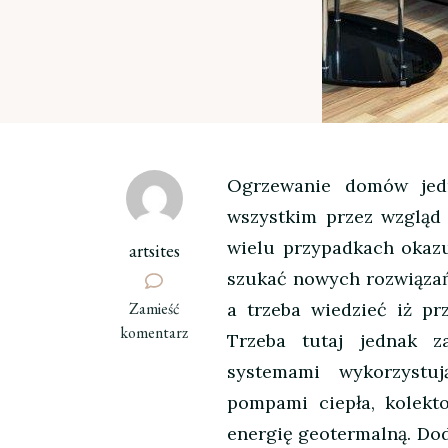
Ogrzewanie domów jedn
wszystkim przez wzgląd
wielu przypadkach okazu
artsites
szukać nowych rozwiązań
we
Zamieść
a trzeba wiedzieć iż prz
wpisie
komentarz
Trzeba tutaj jednak z
Ogrzewanie
systemami wykorzystuj
domu
pompami ciepła, kolekt
piecem
kominkowym
energię geotermalną. Do