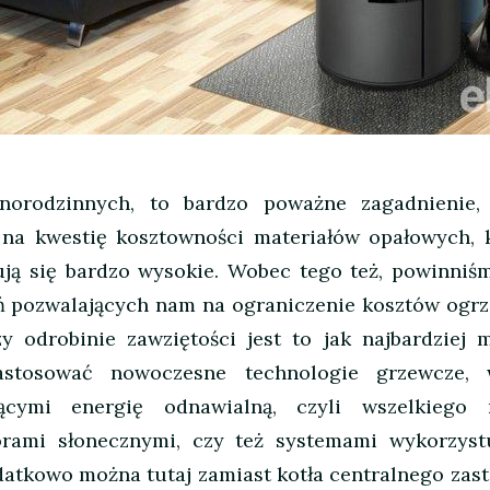
orodzinnych, to bardzo poważne zagadnienie,
 na kwestię kosztowności materiałów opałowych, 
ją się bardzo wysokie.
Wobec tego też, powinniśm
 pozwalających nam na ograniczenie kosztów ogrz
y odrobinie zawziętości jest to jak najbardziej m
astosować nowoczesne technologie grzewcze,
ącymi energię odnawialną, czyli wszelkiego 
orami słonecznymi, czy też systemami wykorzyst
datkowo można tutaj zamiast kotła centralnego zas