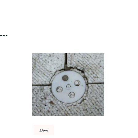
ć…
Dom