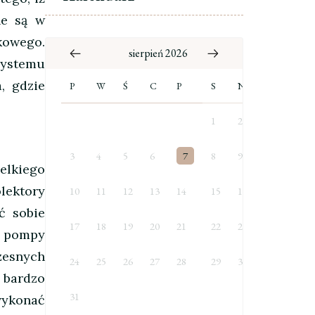
e są w
kowego.
sierpień 2026
ystemu
, gdzie
P
W
Ś
C
P
S
N
1
2
3
4
5
6
7
8
9
elkiego
lektory
10
11
12
13
14
15
16
ć sobie
17
18
19
20
21
22
23
e pompy
zesnych
24
25
26
27
28
29
30
 bardzo
31
wykonać