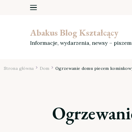
Abakus Blog Kształcący
Informacje, wydarzenia, newsy – pisze
Strona główna
Dom
Ogrzewanie domu piecem kominko
Ogrzewani