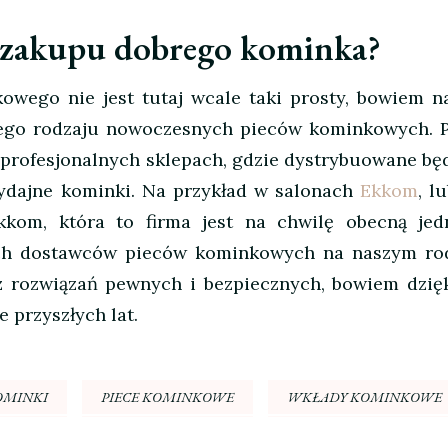
 zakupu dobrego kominka?
wego nie jest tutaj wcale taki prosty, bowiem n
tego rodzaju nowoczesnych pieców kominkowych. P
w profesjonalnych sklepach, gdzie dystrybuowane bę
 wydajne kominki. Na przykład w salonach
Ekkom
, l
kkom, która to firma jest na chwilę obecną je
ych dostawców pieców kominkowych na naszym r
z rozwiązań pewnych i bezpiecznych, bowiem dzię
 przyszłych lat.
OMINKI
PIECE KOMINKOWE
WKŁADY KOMINKOWE