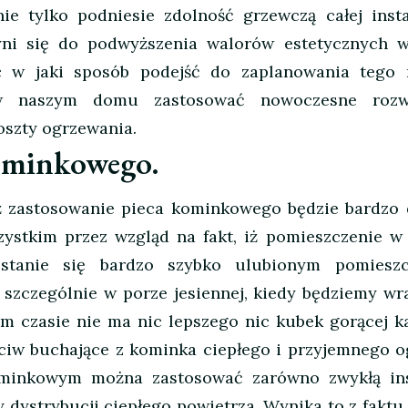
ie tylko podniesie zdolność grzewczą całej insta
yni się do podwyższenia walorów estetycznych w
 w jaki sposób podejść do zaplanowania tego 
e w naszym domu zastosować nowoczesne rozwi
oszty ogrzewania.
ominkowego.
 iż zastosowanie pieca kominkowego będzie bardzo
ystkim przez wzgląd na fakt, iż pomieszczenie w
stanie się bardzo szybko ulubionym pomieszc
szczególnie w porze jesiennej, kiedy będziemy wr
 czasie nie ma nic lepszego nic kubek gorącej k
eciw buchające z kominka ciepłego i przyjemnego o
minkowym można zastosować zarówno zwykłą ins
y dystrybucji ciepłego powietrza. Wynika to z faktu 