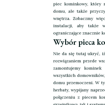
piec kominkowy, który n
domu, ale także przycz
wnętrza. Zobaczmy więc
instalacji, aby takż
ograniczające znacznie k
Wybór pieca k
Nie da się tutaj ukryć,
rozwiązaniem przede wsz
zamontujemy kominek 
wszystkich domowników, 
domu przemoczeni. W tym
herbaty, wypijany naprz
połączeniu z piecem ko
grzejnikową, jak i system