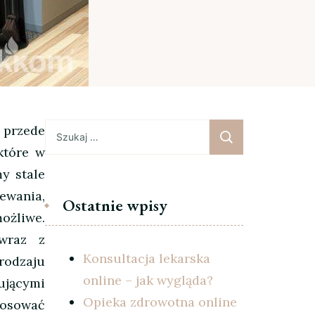
Szukaj:
 przede
które w
y stale
ewania,
Ostatnie wpisy
ożliwe.
 wraz z
Konsultacja lekarska
rodzaju
online – jak wygląda?
ującymi
Opieka zdrowotna online
tosować