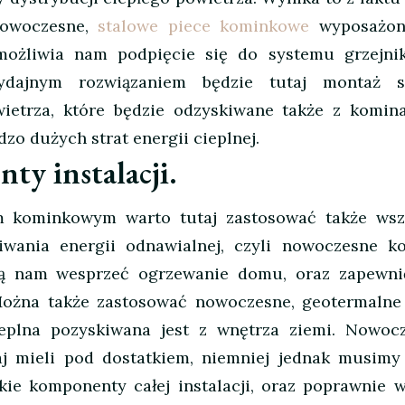
nowoczesne,
stalowe piece kominkowe
wyposażon
możliwia nam podpięcie się do systemu grzejni
wydajnym rozwiązaniem będzie tutaj montaż s
wietrza, które będzie odzyskiwane także z komina
zo dużych strat energii cieplnej.
nty instalacji.
 kominkowym warto tutaj zastosować także wsz
iwania energii odnawialnej, czyli nowoczesne ko
lą nam wesprzeć ogrzewanie domu, oraz zapewni
Można także zastosować nowoczesne, geotermaln
cieplna pozyskiwana jest z wnętrza ziemi. Nowoc
aj mieli pod dostatkiem, niemniej jednak musimy
kie komponenty całej instalacji, oraz poprawnie 