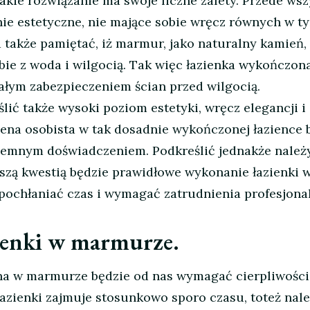
takie rozwiązanie ma swoje liczne zalety. Przede wsz
tnie estetyczne, nie mające sobie wręcz równych w t
a także pamiętać, iż marmur, jako naturalny kamień,
bie z woda i wilgocią. Tak więc łazienka wykończon
łym zabezpieczeniem ścian przed wilgocią.
ić także wysoki poziom estetyki, wręcz elegancji i
ena osobista w tak dosadnie wykończonej łazience 
jemnym doświadczeniem. Podkreślić jednakże należy
ejszą kwestią będzie prawidłowe wykonanie łazienki 
pochłaniać czas i wymagać zatrudnienia profesjona
ienki w marmurze.
a w marmurze będzie od nas wymagać cierpliwości
łazienki zajmuje stosunkowo sporo czasu, toteż nal