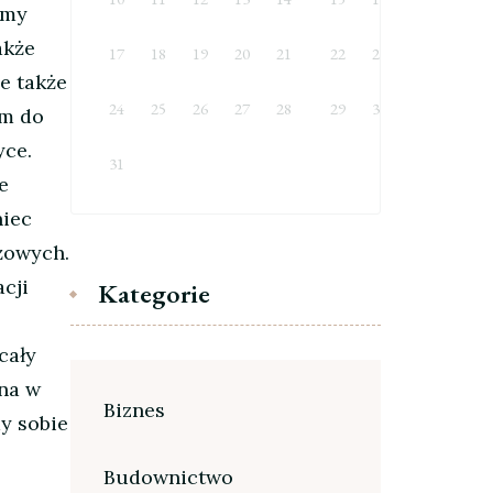
rmy
akże
17
18
19
20
21
22
23
ie także
24
25
26
27
28
29
30
m do
yce.
31
e
niec
ażowych.
cji
Kategorie
cały
ona w
Biznes
y sobie
Budownictwo