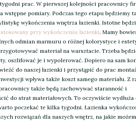
 tygodni prac. W pierwszej kolejności pracownicy fi
na wstępne pomiary. Podczas tego etapu będziemy t
ylistykę wykończenia wnętrza łazienki. Istotne będz
stosowany przy wykończeniu łazienki
. Mamy bowie
dnych odmian marmuru o różnej kolorystyce i estet
rzygotowywać materiał na warsztacie. Trzeba będzi
ty, oszlifować je i wypolerować. Dopiero na sam ko
wieźć do naszej łazienki i przystąpić do prac mont
nwestycji wpływa także koszt samego materiału. Z ra
pracownicy także będą zachowywać staranność i
ścić do strat materiałowych. To oczywiście wydłuża 
warto poczekać te kilka tygodni. Łazienka wykończ
szych rozwiązań dla naszych wnętrz, na jakie możem