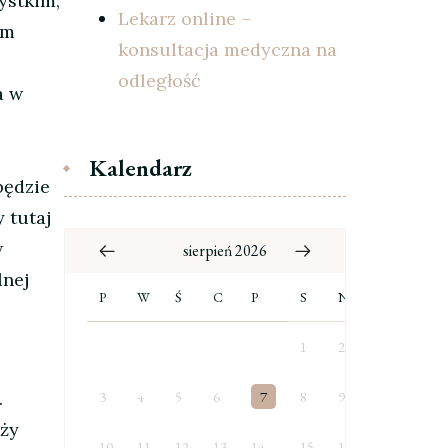
ystkim,
Lekarz online –
ym
konsultacja medyczna na
odległość
a w
Kalendarz
będzie
 tutaj
w
sierpień 2026
lnej
P
W
Ś
C
P
S
N
1
2
.
3
4
5
6
7
8
9
eży
10
11
12
13
14
15
16