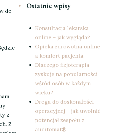
,
Ostatnie wpisy
ów do
Konsultacja lekarska
online – jak wygląda?
Opieka zdrowotna online
Będzie
a komfort pacjenta
Dlaczego fizjoterapia
zyskuje na popularności
wśród osób w każdym
wieku?
 nam
Droga do doskonałości
my
operacyjnej – jak uwolnić
ty z
potencjał zespołu z
ch. Z
auditomat®