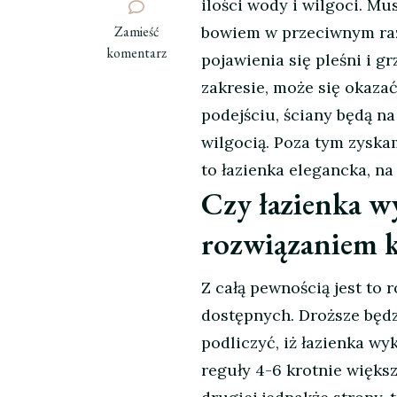
ilości wody i wilgoci. M
we
Zamieść
bowiem w przeciwnym razi
wpisie
komentarz
pojawienia się pleśni i 
Łazienka
zakresie, może się okaza
wykończona
podejściu, ściany będą 
w
marmurze.
wilgocią. Poza tym zyska
Czy
to łazienka elegancka, n
warto
Czy łazienka w
inwestować?
rozwiązaniem 
Z całą pewnością jest to
dostępnych. Droższe będz
podliczyć, iż łazienka w
reguły 4-6 krotnie więks