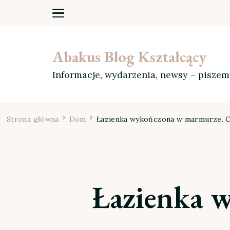
Abakus Blog Kształcący
Informacje, wydarzenia, newsy – pisze
Strona główna
Dom
Łazienka wykończona w marmurze. C
Łazienka 