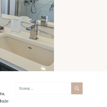
Szukaj:
iu,
duże