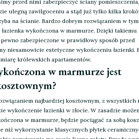
usimy przed nimi zabezpieczyć ściany pomieszczenia
e ulegną zawilgoceniu a stąd już tylko kilka krok
grzyba na ścianie. Bardzo dobrym rozwiązaniem w tym
ć łazienka wykończona w marmurze. Dzięki takiemu
na pewno zabezpieczone w prawidłowy sposób przed
my niesamowicie estetyczne wykończeniu łazienki. 
a miarę królewskich apartamentów.
ykończona w marmurze jest
kosztownym?
 rozwiązaniem najbardziej kosztownym, z wszystkich
ie wykończenie łazienki w złocie. W zasadzie może
ykończona w marmurze, będzie pociągać za sobą kosz
ze niż wykorzystanie klasycznych płytek ceramiczny