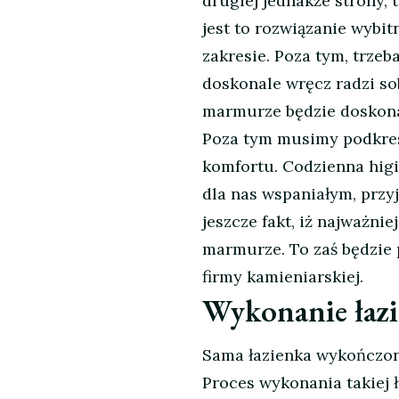
drugiej jednakże strony, 
jest to rozwiązanie wybi
zakresie. Poza tym, trzeb
doskonale wręcz radzi so
marmurze będzie doskona
Poza tym musimy podkreśl
komfortu. Codzienna higi
dla nas wspaniałym, przy
jeszcze fakt, iż najważni
marmurze. To zaś będzie 
firmy kamieniarskiej.
Wykonanie łaz
Sama łazienka wykończon
Proces wykonania takiej 