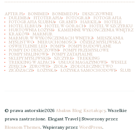
APTER.PL
BONIMED
BONIMED.PL
DESZCZOWNIE
DULEMBA
FITOTERAPIA
FOTOGRAF
FOTOGRAFIA
FOTOGRAFIA ŚLUBNA
GRANIT
HARKILA
HOTELE
HOTEL ELBRUS
HOTEL W GÓRACH
HOTEL W SZCZYRKU
HURTOWNIA ŁOŻYSK
KAMIENNE WYKOŃCZENIA WNĘTRZ
KRAKÓW
MARMUR
MARMUR W WYKOŃCZENIACH WNĘTRZ
MIESZKANIA
MYŚLISTWO
NIERUCHOMOŚCI
ODZIEZ MYŚLIWSKA
OŚWIETLENIE LED
POMPY
POMPY BUDOWLANE
POMPY DO DESZCZOWNI
POMPY PRZEMYSŁOWE
POMPY SPALINOWE
POMPY ZATAPIALNE
SKLEPY MYŚLIWSKIE
SZCZYRK
TREKKING
TREKKING W ALPACH
USŁUGI MAGAZYNOWE
WESELE
ZDJĘCIA
ZDROWIE
ZIOŁA
ZIOŁOLECZNICTWO
ZRASZACZE
ŁOŻYSKA
ŁOŻYSKA SAMOCHODOWE
ŚLUB
© prawa autorskie2026
Abakus Blog Kształcący
. Wszelkie
prawa zastrzeżone.
Elegant Travel | Stworzony przez
Blossom Themes
. Wspierany przez
WordPress
.