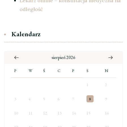
Lekarz online – konsultacja medyczna na
odległość
Kalendarz
sierpień 2026
P
W
Ś
C
P
S
N
1
2
3
4
5
6
7
8
9
10
11
12
13
14
15
16