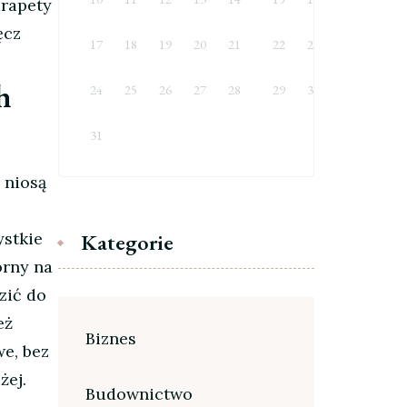
arapety
ęcz
17
18
19
20
21
22
23
h
24
25
26
27
28
29
30
31
 niosą
ystkie
Kategorie
orny na
zić do
eż
Biznes
e, bez
żej.
Budownictwo