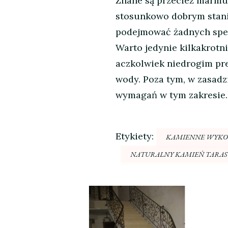
Znane są przecież marmu
stosunkowo dobrym stanie
podejmować żadnych specj
Warto jedynie kilkakrot
aczkolwiek niedrogim pre
wody. Poza tym, w zasad
wymagań w tym zakresie.
Etykiety:
KAMIENNE WYKO
NATURALNY KAMIEŃ TARA
Nawigacja
wpisu