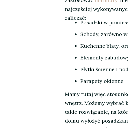
zastosować
marmury
, ni
najczęściej wykonywany
zaliczać:
Posadzki w pomies
Schody, zarówno we
Kuchenne blaty, o
Elementy zabudowy
Płytki ścienne i p
Parapety okienne.
Mamy tutaj więc stosunk
wnętrz. Możemy wybrać k
takie rozwiązanie, na któ
domu wyłożyć posadzkam