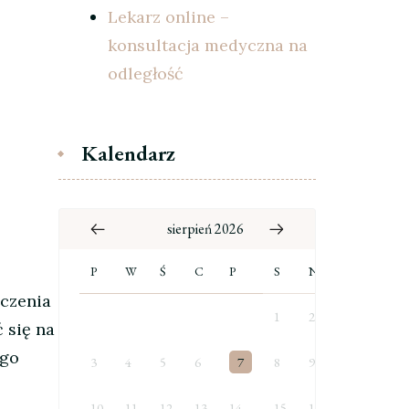
Lekarz online –
konsultacja medyczna na
odległość
Kalendarz
sierpień 2026
P
W
Ś
C
P
S
N
czenia
1
2
 się na
ego
3
4
5
6
7
8
9
10
11
12
13
14
15
16