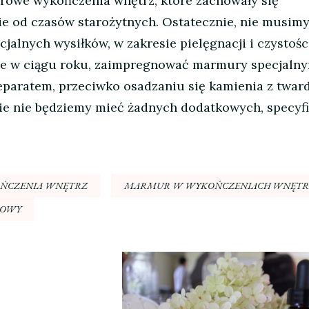
rowe wykończenia wnętrz, które zachowały się
 od czasów starożytnych. Ostatecznie, nie musimy
alnych wysiłków, w zakresie pielęgnacji i czystośc
nie w ciągu roku, zaimpregnować marmury specjalny
paratem, przeciwko osadzaniu się kamienia z tward
zie nie będziemy mieć żadnych dodatkowych, specyf
ŃCZENIA WNĘTRZ
MARMUR W WYKOŃCZENIACH WNĘTR
SOWY