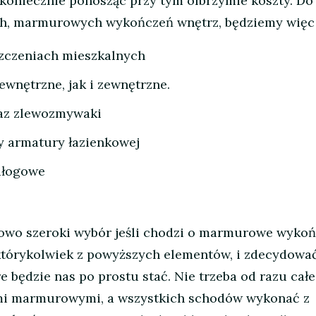
ekoniecznie ponosząc przy tym olbrzymie koszty. Do
ch, marmurowych wykończeń wnętrz, będziemy więc
zczeniach mieszkalnych
wnętrzne, jak i zewnętrzne.
raz zlewozmywaki
 armatury łazienkowej
odłogowe
owo szeroki wybór jeśli chodzi o marmurowe wykoń
tórykolwiek z powyższych elementów, i zdecydować
re będzie nas po prostu stać. Nie trzeba od razu cał
i marmurowymi, a wszystkich schodów wykonać z