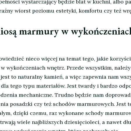
łności wystarczający będzie blat w kuchni, albo p
raźny wiorst poziomu estetyki, komfortu czy też wr
 niosą marmury w wykończeniac
owiedzieć nieco więcej na temat tego, jakie korzyści
 wykończeniach wnętrz. Przede wszystkim, należy
 jest to naturalny kamień, a więc zapewnia nam wsz
 dla tego typu materiałów. Jest twardy i bardzo odp
odzenia mechaniczne. Trudno będzie nam doprowad
ia posadzki czy też schodów marmurowych. Jest t
wałym, dzięki czemu, raz wykonane schody marmurow
rwają wiele najbliższych dziesięcioleci, a nawet dłu