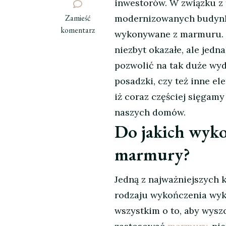
inwestorów. W związku z
we
Zamieść
modernizowanych budynka
wpisie
komentarz
wykonywane z marmuru. Z
Marmury
niezbyt okazałe, ale jedn
i
pozwolić na tak duże wy
ich
zastosowanie
posadzki, czy też inne el
w
iż coraz częściej sięgam
wykończeniach
naszych domów.
wnętrz.
Do jakich wykoń
marmury?
Jedną z najważniejszych k
rodzaju wykończenia wyk
wszystkim o to, aby wys