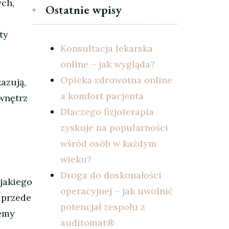
ych,
Ostatnie wpisy
ty
Konsultacja lekarska
online – jak wygląda?
Opieka zdrowotna online
azują,
a komfort pacjenta
wnętrz
Dlaczego fizjoterapia
zyskuje na popularności
wśród osób w każdym
wieku?
Droga do doskonałości
 jakiego
operacyjnej – jak uwolnić
 przede
potencjał zespołu z
żemy
auditomat®