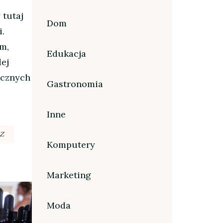
 tutaj
Dom
i.
m,
Edukacja
ej
icznych
Gastronomia
Inne
Z
Komputery
Marketing
Moda