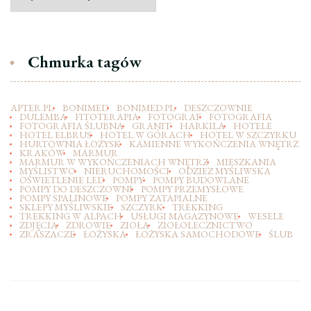
Chmurka tagów
APTER.PL
BONIMED
BONIMED.PL
DESZCZOWNIE
DULEMBA
FITOTERAPIA
FOTOGRAF
FOTOGRAFIA
FOTOGRAFIA ŚLUBNA
GRANIT
HARKILA
HOTELE
HOTEL ELBRUS
HOTEL W GÓRACH
HOTEL W SZCZYRKU
HURTOWNIA ŁOŻYSK
KAMIENNE WYKOŃCZENIA WNĘTRZ
KRAKÓW
MARMUR
MARMUR W WYKOŃCZENIACH WNĘTRZ
MIESZKANIA
MYŚLISTWO
NIERUCHOMOŚCI
ODZIEZ MYŚLIWSKA
OŚWIETLENIE LED
POMPY
POMPY BUDOWLANE
POMPY DO DESZCZOWNI
POMPY PRZEMYSŁOWE
POMPY SPALINOWE
POMPY ZATAPIALNE
SKLEPY MYŚLIWSKIE
SZCZYRK
TREKKING
TREKKING W ALPACH
USŁUGI MAGAZYNOWE
WESELE
ZDJĘCIA
ZDROWIE
ZIOŁA
ZIOŁOLECZNICTWO
ZRASZACZE
ŁOŻYSKA
ŁOŻYSKA SAMOCHODOWE
ŚLUB