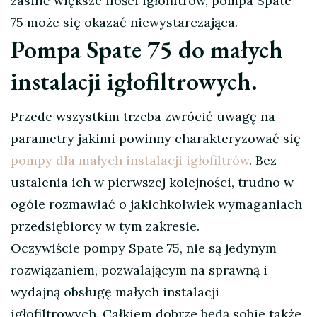
zasilić większe ilości igłofiltrów, pompa Spate
75 może się okazać niewystarczająca.
Pompa Spate 75 do małych
instalacji igłofiltrowych.
Przede wszystkim trzeba zwrócić uwagę na
parametry jakimi powinny charakteryzować się
pompy dla małych instalacji igłofiltrów
. Bez
ustalenia ich w pierwszej kolejności, trudno w
ogóle rozmawiać o jakichkolwiek wymaganiach
przedsiębiorcy w tym zakresie.
Oczywiście pompy Spate 75, nie są jedynym
rozwiązaniem, pozwalającym na sprawną i
wydajną obsługę małych instalacji
igłofiltrowych. Całkiem dobrze będą sobie także