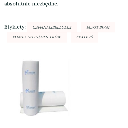
absolutnie niezbędne.
Etykiety:
CAFFINI LIBELLULLA
FLYGT BWM
POMPY DO IGŁOFILTRÓW
SPATE 75
Nawigacja
wpisu