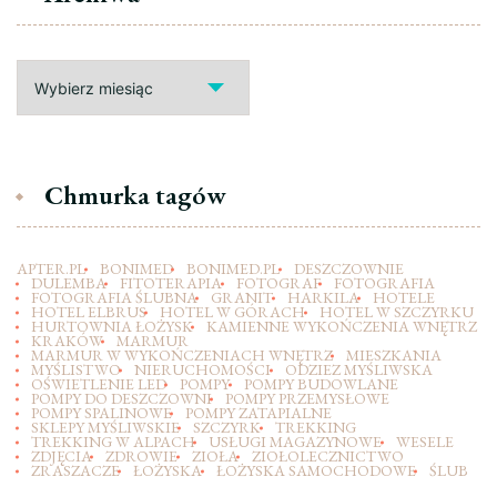
Archiwa
Chmurka tagów
APTER.PL
BONIMED
BONIMED.PL
DESZCZOWNIE
DULEMBA
FITOTERAPIA
FOTOGRAF
FOTOGRAFIA
FOTOGRAFIA ŚLUBNA
GRANIT
HARKILA
HOTELE
HOTEL ELBRUS
HOTEL W GÓRACH
HOTEL W SZCZYRKU
HURTOWNIA ŁOŻYSK
KAMIENNE WYKOŃCZENIA WNĘTRZ
KRAKÓW
MARMUR
MARMUR W WYKOŃCZENIACH WNĘTRZ
MIESZKANIA
MYŚLISTWO
NIERUCHOMOŚCI
ODZIEZ MYŚLIWSKA
OŚWIETLENIE LED
POMPY
POMPY BUDOWLANE
POMPY DO DESZCZOWNI
POMPY PRZEMYSŁOWE
POMPY SPALINOWE
POMPY ZATAPIALNE
SKLEPY MYŚLIWSKIE
SZCZYRK
TREKKING
TREKKING W ALPACH
USŁUGI MAGAZYNOWE
WESELE
ZDJĘCIA
ZDROWIE
ZIOŁA
ZIOŁOLECZNICTWO
ZRASZACZE
ŁOŻYSKA
ŁOŻYSKA SAMOCHODOWE
ŚLUB