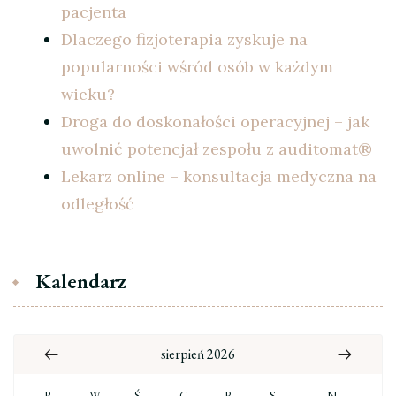
pacjenta
Dlaczego fizjoterapia zyskuje na
popularności wśród osób w każdym
wieku?
Droga do doskonałości operacyjnej – jak
uwolnić potencjał zespołu z auditomat®
Lekarz online – konsultacja medyczna na
odległość
Kalendarz
sierpień 2026
P
W
Ś
C
P
S
N