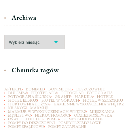
Archiwa
Archiwa
Chmurka tagów
APTER.PL
BONIMED
BONIMED.PL
DESZCZOWNIE
DULEMBA
FITOTERAPIA
FOTOGRAF
FOTOGRAFIA
FOTOGRAFIA ŚLUBNA
GRANIT
HARKILA
HOTELE
HOTEL ELBRUS
HOTEL W GÓRACH
HOTEL W SZCZYRKU
HURTOWNIA ŁOŻYSK
KAMIENNE WYKOŃCZENIA WNĘTRZ
KRAKÓW
MARMUR
MARMUR W WYKOŃCZENIACH WNĘTRZ
MIESZKANIA
MYŚLISTWO
NIERUCHOMOŚCI
ODZIEZ MYŚLIWSKA
OŚWIETLENIE LED
POMPY
POMPY BUDOWLANE
POMPY DO DESZCZOWNI
POMPY PRZEMYSŁOWE
POMPY SPALINOWE
POMPY ZATAPIALNE