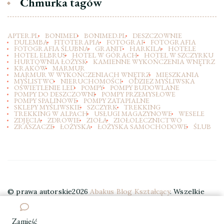
Chmurka tagów
APTER.PL
BONIMED
BONIMED.PL
DESZCZOWNIE
DULEMBA
FITOTERAPIA
FOTOGRAF
FOTOGRAFIA
FOTOGRAFIA ŚLUBNA
GRANIT
HARKILA
HOTELE
HOTEL ELBRUS
HOTEL W GÓRACH
HOTEL W SZCZYRKU
HURTOWNIA ŁOŻYSK
KAMIENNE WYKOŃCZENIA WNĘTRZ
KRAKÓW
MARMUR
MARMUR W WYKOŃCZENIACH WNĘTRZ
MIESZKANIA
MYŚLISTWO
NIERUCHOMOŚCI
ODZIEZ MYŚLIWSKA
OŚWIETLENIE LED
POMPY
POMPY BUDOWLANE
POMPY DO DESZCZOWNI
POMPY PRZEMYSŁOWE
POMPY SPALINOWE
POMPY ZATAPIALNE
SKLEPY MYŚLIWSKIE
SZCZYRK
TREKKING
TREKKING W ALPACH
USŁUGI MAGAZYNOWE
WESELE
ZDJĘCIA
ZDROWIE
ZIOŁA
ZIOŁOLECZNICTWO
ZRASZACZE
ŁOŻYSKA
ŁOŻYSKA SAMOCHODOWE
ŚLUB
© prawa autorskie2026
Abakus Blog Kształcący
. Wszelkie
prawa zastrzeżone.
Elegant Travel | Stworzony przez
Blossom Themes
. Wspierany przez
WordPress
.
Zamieść