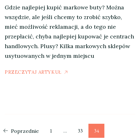
Gdzie najlepiej kupić markowe buty? Można
wszędzie, ale jeśli chcemy to zrobić szybko,
mieć możliwość reklamacji, a do tego nie
przepłacić, chyba najlepiej kupować je centrach
handlowych. Plusy? Kilka markowych sklepów
usytuowanych w jednym miejscu
PRZECZYTAJ ARTYKUŁ
Stronicowanie
Strona
Strona
Strona
1
…
33
34
Poprzednie