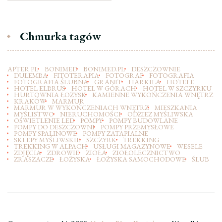
Chmurka tagów
APTER.PL
BONIMED
BONIMED.PL
DESZCZOWNIE
DULEMBA
FITOTERAPIA
FOTOGRAF
FOTOGRAFIA
FOTOGRAFIA ŚLUBNA
GRANIT
HARKILA
HOTELE
HOTEL ELBRUS
HOTEL W GÓRACH
HOTEL W SZCZYRKU
HURTOWNIA ŁOŻYSK
KAMIENNE WYKOŃCZENIA WNĘTRZ
KRAKÓW
MARMUR
MARMUR W WYKOŃCZENIACH WNĘTRZ
MIESZKANIA
MYŚLISTWO
NIERUCHOMOŚCI
ODZIEZ MYŚLIWSKA
OŚWIETLENIE LED
POMPY
POMPY BUDOWLANE
POMPY DO DESZCZOWNI
POMPY PRZEMYSŁOWE
POMPY SPALINOWE
POMPY ZATAPIALNE
SKLEPY MYŚLIWSKIE
SZCZYRK
TREKKING
TREKKING W ALPACH
USŁUGI MAGAZYNOWE
WESELE
ZDJĘCIA
ZDROWIE
ZIOŁA
ZIOŁOLECZNICTWO
ZRASZACZE
ŁOŻYSKA
ŁOŻYSKA SAMOCHODOWE
ŚLUB