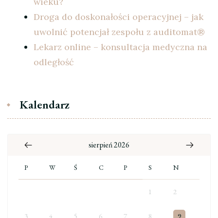
wieku?
Droga do doskonałości operacyjnej – jak
uwolnić potencjał zespołu z auditomat®
Lekarz online – konsultacja medyczna na
odległość
Kalendarz
sierpień 2026
P
W
Ś
C
P
S
N
1
2
3
4
5
6
7
8
9