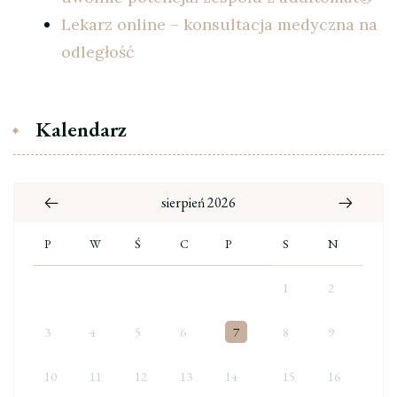
Lekarz online – konsultacja medyczna na
odległość
Kalendarz
sierpień 2026
P
W
Ś
C
P
S
N
1
2
3
4
5
6
7
8
9
10
11
12
13
14
15
16