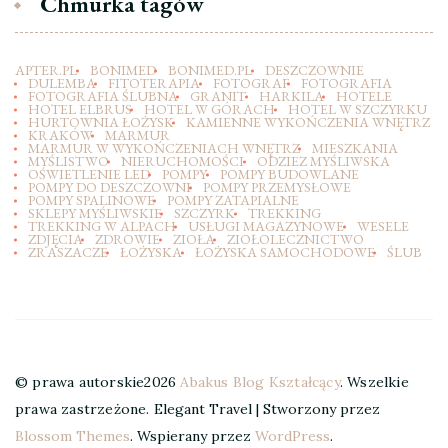
Chmurka tagów
APTER.PL
BONIMED
BONIMED.PL
DESZCZOWNIE
DULEMBA
FITOTERAPIA
FOTOGRAF
FOTOGRAFIA
FOTOGRAFIA ŚLUBNA
GRANIT
HARKILA
HOTELE
HOTEL ELBRUS
HOTEL W GÓRACH
HOTEL W SZCZYRKU
HURTOWNIA ŁOŻYSK
KAMIENNE WYKOŃCZENIA WNĘTRZ
KRAKÓW
MARMUR
MARMUR W WYKOŃCZENIACH WNĘTRZ
MIESZKANIA
MYŚLISTWO
NIERUCHOMOŚCI
ODZIEZ MYŚLIWSKA
OŚWIETLENIE LED
POMPY
POMPY BUDOWLANE
POMPY DO DESZCZOWNI
POMPY PRZEMYSŁOWE
POMPY SPALINOWE
POMPY ZATAPIALNE
SKLEPY MYŚLIWSKIE
SZCZYRK
TREKKING
TREKKING W ALPACH
USŁUGI MAGAZYNOWE
WESELE
ZDJĘCIA
ZDROWIE
ZIOŁA
ZIOŁOLECZNICTWO
ZRASZACZE
ŁOŻYSKA
ŁOŻYSKA SAMOCHODOWE
ŚLUB
© prawa autorskie2026
Abakus Blog Kształcący
. Wszelkie
prawa zastrzeżone.
Elegant Travel | Stworzony przez
Blossom Themes
. Wspierany przez
WordPress
.