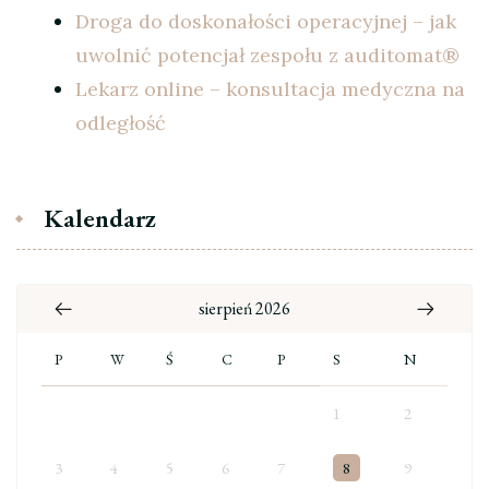
Droga do doskonałości operacyjnej – jak
uwolnić potencjał zespołu z auditomat®
Lekarz online – konsultacja medyczna na
odległość
Kalendarz
sierpień 2026
P
W
Ś
C
P
S
N
1
2
3
4
5
6
7
8
9