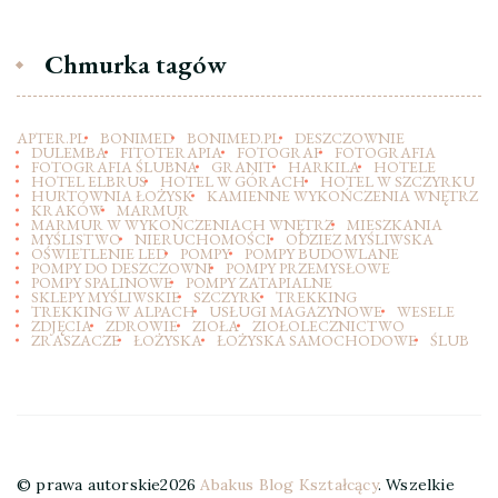
Chmurka tagów
APTER.PL
BONIMED
BONIMED.PL
DESZCZOWNIE
DULEMBA
FITOTERAPIA
FOTOGRAF
FOTOGRAFIA
FOTOGRAFIA ŚLUBNA
GRANIT
HARKILA
HOTELE
HOTEL ELBRUS
HOTEL W GÓRACH
HOTEL W SZCZYRKU
HURTOWNIA ŁOŻYSK
KAMIENNE WYKOŃCZENIA WNĘTRZ
KRAKÓW
MARMUR
MARMUR W WYKOŃCZENIACH WNĘTRZ
MIESZKANIA
MYŚLISTWO
NIERUCHOMOŚCI
ODZIEZ MYŚLIWSKA
OŚWIETLENIE LED
POMPY
POMPY BUDOWLANE
POMPY DO DESZCZOWNI
POMPY PRZEMYSŁOWE
POMPY SPALINOWE
POMPY ZATAPIALNE
SKLEPY MYŚLIWSKIE
SZCZYRK
TREKKING
TREKKING W ALPACH
USŁUGI MAGAZYNOWE
WESELE
ZDJĘCIA
ZDROWIE
ZIOŁA
ZIOŁOLECZNICTWO
ZRASZACZE
ŁOŻYSKA
ŁOŻYSKA SAMOCHODOWE
ŚLUB
© prawa autorskie2026
Abakus Blog Kształcący
. Wszelkie