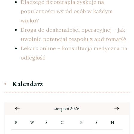
Dlaczego fizjoterapia zyskuje na
popularności wśród osób w każdym
wieku?
Droga do doskonałości operacyjnej – jak
uwolnić potencjał zespołu z auditomat®
Lekarz online – konsultacja medyczna na
odległość
Kalendarz
sierpień 2026
P
W
Ś
C
P
S
N