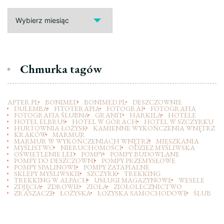
Archiwa
Chmurka tagów
APTER.PL
BONIMED
BONIMED.PL
DESZCZOWNIE
DULEMBA
FITOTERAPIA
FOTOGRAF
FOTOGRAFIA
FOTOGRAFIA ŚLUBNA
GRANIT
HARKILA
HOTELE
HOTEL ELBRUS
HOTEL W GÓRACH
HOTEL W SZCZYRKU
HURTOWNIA ŁOŻYSK
KAMIENNE WYKOŃCZENIA WNĘTRZ
KRAKÓW
MARMUR
MARMUR W WYKOŃCZENIACH WNĘTRZ
MIESZKANIA
MYŚLISTWO
NIERUCHOMOŚCI
ODZIEZ MYŚLIWSKA
OŚWIETLENIE LED
POMPY
POMPY BUDOWLANE
POMPY DO DESZCZOWNI
POMPY PRZEMYSŁOWE
POMPY SPALINOWE
POMPY ZATAPIALNE
SKLEPY MYŚLIWSKIE
SZCZYRK
TREKKING
TREKKING W ALPACH
USŁUGI MAGAZYNOWE
WESELE
ZDJĘCIA
ZDROWIE
ZIOŁA
ZIOŁOLECZNICTWO
ZRASZACZE
ŁOŻYSKA
ŁOŻYSKA SAMOCHODOWE
ŚLUB