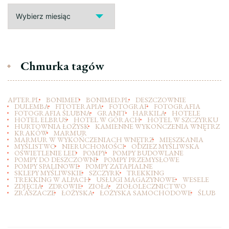
Archiwa
Chmurka tagów
APTER.PL
BONIMED
BONIMED.PL
DESZCZOWNIE
DULEMBA
FITOTERAPIA
FOTOGRAF
FOTOGRAFIA
FOTOGRAFIA ŚLUBNA
GRANIT
HARKILA
HOTELE
HOTEL ELBRUS
HOTEL W GÓRACH
HOTEL W SZCZYRKU
HURTOWNIA ŁOŻYSK
KAMIENNE WYKOŃCZENIA WNĘTRZ
KRAKÓW
MARMUR
MARMUR W WYKOŃCZENIACH WNĘTRZ
MIESZKANIA
MYŚLISTWO
NIERUCHOMOŚCI
ODZIEZ MYŚLIWSKA
OŚWIETLENIE LED
POMPY
POMPY BUDOWLANE
POMPY DO DESZCZOWNI
POMPY PRZEMYSŁOWE
POMPY SPALINOWE
POMPY ZATAPIALNE
SKLEPY MYŚLIWSKIE
SZCZYRK
TREKKING
TREKKING W ALPACH
USŁUGI MAGAZYNOWE
WESELE
ZDJĘCIA
ZDROWIE
ZIOŁA
ZIOŁOLECZNICTWO
ZRASZACZE
ŁOŻYSKA
ŁOŻYSKA SAMOCHODOWE
ŚLUB