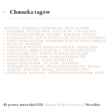
Chmurka tagów
APTER.PL
BONIMED
BONIMED.PL
DESZCZOWNIE
DULEMBA
FITOTERAPIA
FOTOGRAF
FOTOGRAFIA
FOTOGRAFIA ŚLUBNA
GRANIT
HARKILA
HOTELE
HOTEL ELBRUS
HOTEL W GÓRACH
HOTEL W SZCZYRKU
HURTOWNIA ŁOŻYSK
KAMIENNE WYKOŃCZENIA WNĘTRZ
KRAKÓW
MARMUR
MARMUR W WYKOŃCZENIACH WNĘTRZ
MIESZKANIA
MYŚLISTWO
NIERUCHOMOŚCI
ODZIEZ MYŚLIWSKA
OŚWIETLENIE LED
POMPY
POMPY BUDOWLANE
POMPY DO DESZCZOWNI
POMPY PRZEMYSŁOWE
POMPY SPALINOWE
POMPY ZATAPIALNE
SKLEPY MYŚLIWSKIE
SZCZYRK
TREKKING
TREKKING W ALPACH
USŁUGI MAGAZYNOWE
WESELE
ZDJĘCIA
ZDROWIE
ZIOŁA
ZIOŁOLECZNICTWO
ZRASZACZE
ŁOŻYSKA
ŁOŻYSKA SAMOCHODOWE
ŚLUB
© prawa autorskie2026
Abakus Blog Kształcący
. Wszelkie