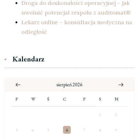
Droga do doskonałości operacyjnej – jak
uwolnić potencjał zespołu z auditomat®
Lekarz online – konsultacja medyczna na
odległość
Kalendarz
sierpień 2026
P
W
Ś
C
P
S
N
1
2
3
4
5
6
7
8
9