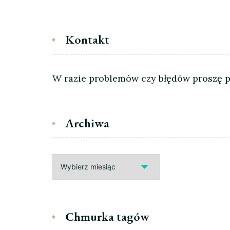
Kontakt
W razie problemów czy błędów proszę pi
Archiwa
Archiwa
Chmurka tagów