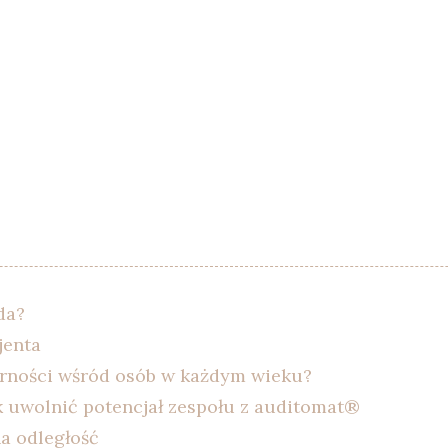
da?
jenta
larności wśród osób w każdym wieku?
k uwolnić potencjał zespołu z auditomat®
a odległość