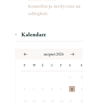
konsultacja medyczna na
odległość
Kalendarz
sierpień 2026
P
W
Ś
C
P
S
N
1
2
3
4
5
6
7
8
9
10
11
12
13
14
15
16