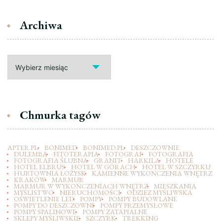
Archiwa
Archiwa
Chmurka tagów
APTER.PL
BONIMED
BONIMED.PL
DESZCZOWNIE
DULEMBA
FITOTERAPIA
FOTOGRAF
FOTOGRAFIA
FOTOGRAFIA ŚLUBNA
GRANIT
HARKILA
HOTELE
HOTEL ELBRUS
HOTEL W GÓRACH
HOTEL W SZCZYRKU
HURTOWNIA ŁOŻYSK
KAMIENNE WYKOŃCZENIA WNĘTRZ
KRAKÓW
MARMUR
MARMUR W WYKOŃCZENIACH WNĘTRZ
MIESZKANIA
MYŚLISTWO
NIERUCHOMOŚCI
ODZIEZ MYŚLIWSKA
OŚWIETLENIE LED
POMPY
POMPY BUDOWLANE
POMPY DO DESZCZOWNI
POMPY PRZEMYSŁOWE
POMPY SPALINOWE
POMPY ZATAPIALNE
SKLEPY MYŚLIWSKIE
SZCZYRK
TREKKING