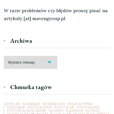
W razie problemów czy błędów proszę pisać na
artykuly [at] mavengroup.pl
Archiwa
Archiwa
Chmurka tagów
APTER.PL
BONIMED
BONIMED.PL
DESZCZOWNIE
DULEMBA
FITOTERAPIA
FOTOGRAF
FOTOGRAFIA
FOTOGRAFIA ŚLUBNA
GRANIT
HARKILA
HOTELE
HOTEL ELBRUS
HOTEL W GÓRACH
HOTEL W SZCZYRKU